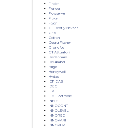
Finder
Flender
Flowserve
Fluke
Flygt
GE Bently Nevada
GEA
Gefran
Georg Fischer
Grundfos
GT Attuatori
Heidenhain
Helukabel
Hilge
Honeywell
Hydac
ICP DAS
IDEC
IEK
IFM Electronic
iNELS
INNOCONT
INNOLEVEL
INNORED
INNOVARI
INNOVERT