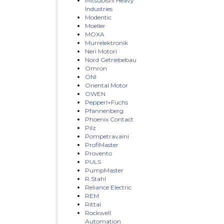
Mitsubishi Heavy
Industries
Modentic
Moeller
MOXA
Murrelektronik
Neri Motori
Nord Getriebebau
Omron
ONI
Oriental Motor
OWEN
Pepperl+Fuchs
Pfannenberg
Phoenix Contact
Pilz
Pompetravaini
ProfiMaster
Provento
PULS
PumpMaster
R.Stahl
Reliance Electric
REM
Rittal
Rockwell
Automation