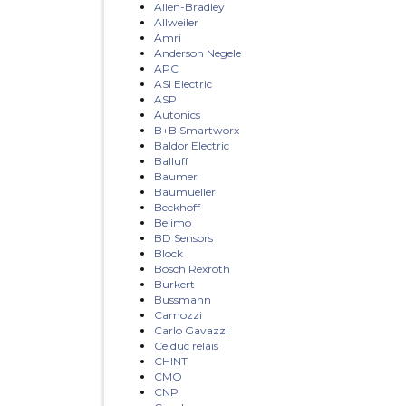
Allen-Bradley
Allweiler
Amri
Anderson Negele
APC
ASI Electric
ASP
Autonics
B+B Smartworx
Baldor Electric
Balluff
Baumer
Baumueller
Beckhoff
Belimo
BD Sensors
Block
Bosch Rexroth
Burkert
Bussmann
Camozzi
Carlo Gavazzi
Celduc relais
CHINT
CMO
CNP