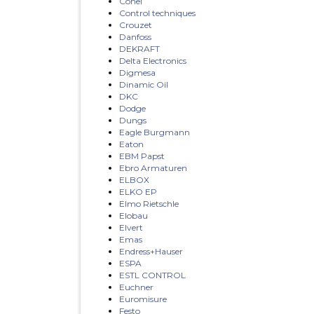
Conel
Control techniques
Crouzet
Danfoss
DEKRAFT
Delta Electronics
Digmesa
Dinamic Oil
DKC
Dodge
Dungs
Eagle Burgmann
Eaton
EBM Papst
Ebro Armaturen
ELBOX
ELKO EP
Elmo Rietschle
Elobau
Elvert
Emas
Endress+Hauser
ESPA
ESTL CONTROL
Euchner
Euromisure
Festo