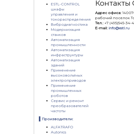
Контакты
ESTL-CONTROL
шкафы
Адрес офиса:
140070
управления и
рабочий поселок Том
токораспределения
Тел.:
+7 (495)545-34-49
Вибродиагностика
E-mail:
info@estl.ru
Модернизация
станков
Автоматизация
промышленности
Автоматизация
инфраструктуры
Автоматизация
зданий
Применение
высоковольтных
электроприводов
Применение
промышленных
роботов
Сервис и ремонт
преобразователей
частоты
Производители:
ALFATRAFO
Autonics