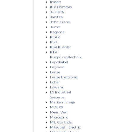
Instart
Itur Bombas
J+J BCN
Janitza
John Crane
Jumo
Kagema
KEAZ
KSB
KSR Kuebler
KTR
Kupplungstechnik
Lappkabel
Legrand
Lenze
Leuze Electronic
Loher
Lowara
LS Industrial
Systems
Markem Imaje
MDEXX
Mean Well
Microsonic
MIL Controls
Mitsubishi Electric