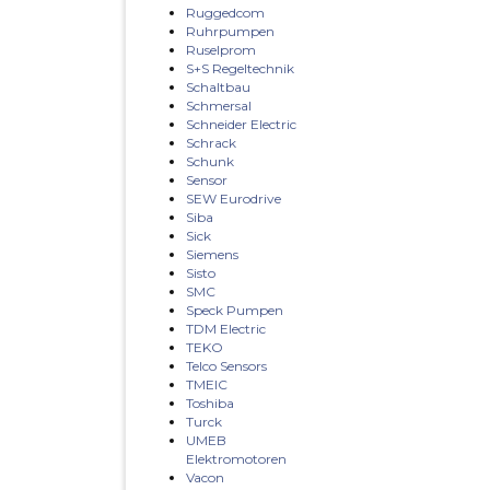
Ruggedcom
Ruhrpumpen
Ruselprom
S+S Regeltechnik
Schaltbau
Schmersal
Schneider Electric
Schrack
Schunk
Sensor
SEW Eurodrive
Siba
Sick
Siemens
Sisto
SMC
Speck Pumpen
TDM Electric
TEKO
Telco Sensors
TMEIC
Toshiba
Turck
UMEB
Elektromotoren
Vacon