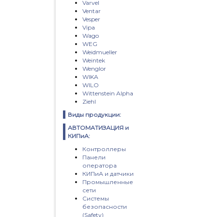
Varvel
Ventar
Vesper
Vipa
Wago
WEG
Weidmueller
Weintek
Wenglor
WIKA
WILO
Wittenstein Alpha
Ziehl
Виды продукции:
АВТОМАТИЗАЦИЯ и
КИПиА:
Контроллеры
Панели
оператора
КИПиА и датчики
Промышленные
сети
Системы
безопасности
(Safety)