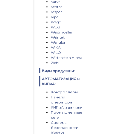
Varvel
Ventar
Vesper
Vipa
Wago
WEG
Weidmueller
Weintek
Wenglor
WIKA
WILO
Wittenstein Alpha
Ziehl
Виды продукции:
АВТОМАТИЗАЦИЯ и
КИПиА:
Контроллеры
Панели
оператора
КИПиА и датчики
Промышленные
сети
Системы
безопасности
(Safety)