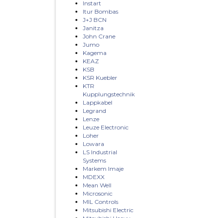
Instart
Itur Bombas
J+J BCN
Janitza
John Crane
Jumo
Kagema
KEAZ
KSB
KSR Kuebler
KTR
Kupplungstechnik
Lappkabel
Legrand
Lenze
Leuze Electronic
Loher
Lowara
LS Industrial
Systems
Markem Imaje
MDEXX
Mean Well
Microsonic
MIL Controls
Mitsubishi Electric