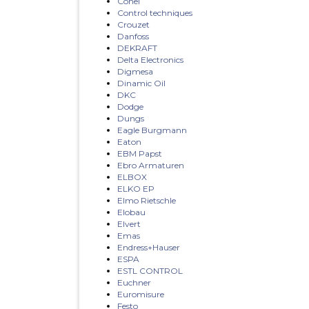
Conel
Control techniques
Crouzet
Danfoss
DEKRAFT
Delta Electronics
Digmesa
Dinamic Oil
DKC
Dodge
Dungs
Eagle Burgmann
Eaton
EBM Papst
Ebro Armaturen
ELBOX
ELKO EP
Elmo Rietschle
Elobau
Elvert
Emas
Endress+Hauser
ESPA
ESTL CONTROL
Euchner
Euromisure
Festo