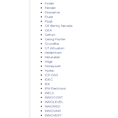
Finder
Flender
Flowserve
Fluke
Flygt
GE Bently Nevada
GEA
Gefran
Georg Fischer
Grundfos
GT Attuatori
Heidenhain
Helukabel
Hilge
Honeywell
Hydac
ICP DAS
IDEC
IEK
IFM Electronic
iNELS
INNOCONT
INNOLEVEL
INNORED
INNOVARI
INNOVERT