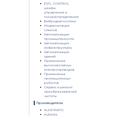
ESTL-CONTROL
шкафы
управления и
токораспределения
Вибродиагностика
Модернизация
станков
Автоматизация
промышленности
Автоматизация
инфраструктуры
Автоматизация
зданий
Применение
высоковольтных
электроприводов
Применение
промышленных
роботов
Сервис и ремонт
преобразователей
частоты
Производители:
ALFATRAFO
Autonics