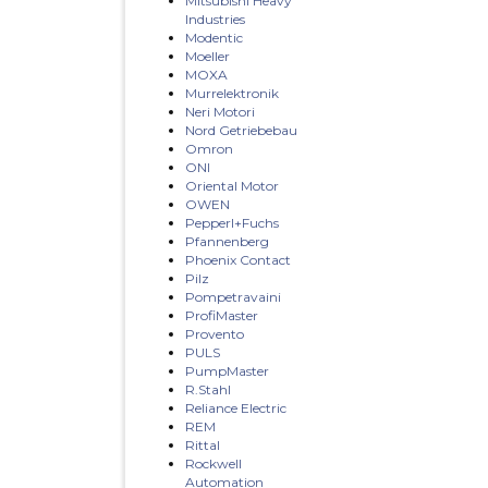
Mitsubishi Heavy
Industries
Modentic
Moeller
MOXA
Murrelektronik
Neri Motori
Nord Getriebebau
Omron
ONI
Oriental Motor
OWEN
Pepperl+Fuchs
Pfannenberg
Phoenix Contact
Pilz
Pompetravaini
ProfiMaster
Provento
PULS
PumpMaster
R.Stahl
Reliance Electric
REM
Rittal
Rockwell
Automation