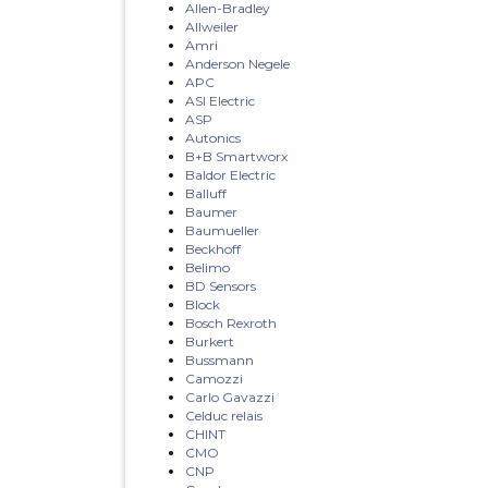
Allen-Bradley
Allweiler
Amri
Anderson Negele
APC
ASI Electric
ASP
Autonics
B+B Smartworx
Baldor Electric
Balluff
Baumer
Baumueller
Beckhoff
Belimo
BD Sensors
Block
Bosch Rexroth
Burkert
Bussmann
Camozzi
Carlo Gavazzi
Celduc relais
CHINT
CMO
CNP