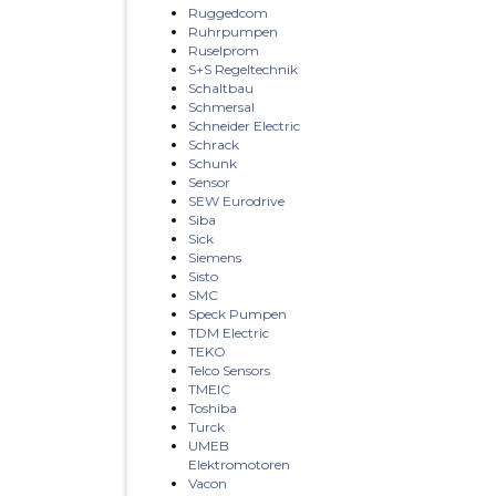
Ruggedcom
Ruhrpumpen
Ruselprom
S+S Regeltechnik
Schaltbau
Schmersal
Schneider Electric
Schrack
Schunk
Sensor
SEW Eurodrive
Siba
Sick
Siemens
Sisto
SMC
Speck Pumpen
TDM Electric
TEKO
Telco Sensors
TMEIC
Toshiba
Turck
UMEB
Elektromotoren
Vacon