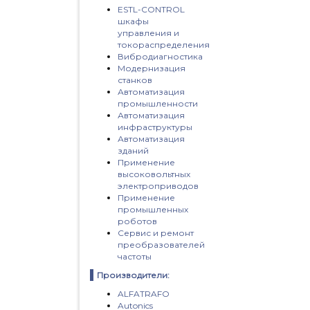
ESTL-CONTROL
шкафы
управления и
токораспределения
Вибродиагностика
Модернизация
станков
Автоматизация
промышленности
Автоматизация
инфраструктуры
Автоматизация
зданий
Применение
высоковольтных
электроприводов
Применение
промышленных
роботов
Сервис и ремонт
преобразователей
частоты
Производители:
ALFATRAFO
Autonics