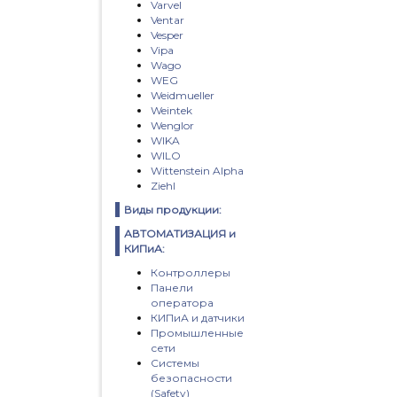
Varvel
Ventar
Vesper
Vipa
Wago
WEG
Weidmueller
Weintek
Wenglor
WIKA
WILO
Wittenstein Alpha
Ziehl
Виды продукции:
АВТОМАТИЗАЦИЯ и
КИПиА:
Контроллеры
Панели
оператора
КИПиА и датчики
Промышленные
сети
Системы
безопасности
(Safety)