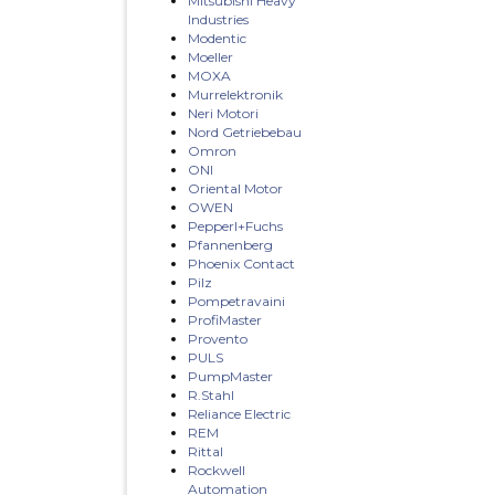
Mitsubishi Heavy
Industries
Modentic
Moeller
MOXA
Murrelektronik
Neri Motori
Nord Getriebebau
Omron
ONI
Oriental Motor
OWEN
Pepperl+Fuchs
Pfannenberg
Phoenix Contact
Pilz
Pompetravaini
ProfiMaster
Provento
PULS
PumpMaster
R.Stahl
Reliance Electric
REM
Rittal
Rockwell
Automation