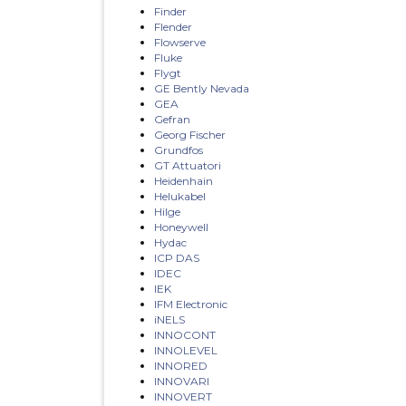
Finder
Flender
Flowserve
Fluke
Flygt
GE Bently Nevada
GEA
Gefran
Georg Fischer
Grundfos
GT Attuatori
Heidenhain
Helukabel
Hilge
Honeywell
Hydac
ICP DAS
IDEC
IEK
IFM Electronic
iNELS
INNOCONT
INNOLEVEL
INNORED
INNOVARI
INNOVERT