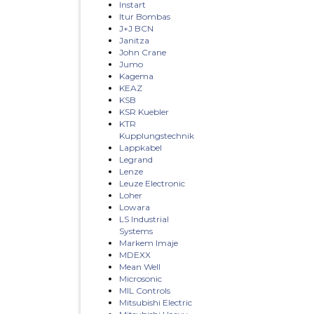
Instart
Itur Bombas
J+J BCN
Janitza
John Crane
Jumo
Kagema
KEAZ
KSB
KSR Kuebler
KTR
Kupplungstechnik
Lappkabel
Legrand
Lenze
Leuze Electronic
Loher
Lowara
LS Industrial
Systems
Markem Imaje
MDEXX
Mean Well
Microsonic
MIL Controls
Mitsubishi Electric