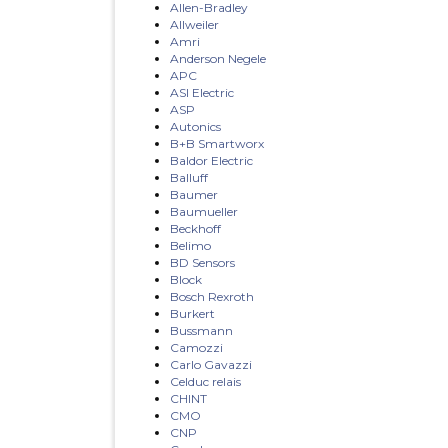
Allen-Bradley
Allweiler
Amri
Anderson Negele
APC
ASI Electric
ASP
Autonics
B+B Smartworx
Baldor Electric
Balluff
Baumer
Baumueller
Beckhoff
Belimo
BD Sensors
Block
Bosch Rexroth
Burkert
Bussmann
Camozzi
Carlo Gavazzi
Celduc relais
CHINT
CMO
CNP