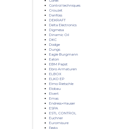
Conel
Control techniques
Crouzet
Danfoss
DEKRAFT
Delta Electronics
Digmesa
Dinamic Oil
DKC
Dodge
Dungs
Eagle Burgmann
Eaton
EBM Papst
Ebro Armaturen
ELBOX
ELKO EP
Elmo Rietschle
Elobau
Elvert
Emas
Endress+Hauser
ESPA
ESTL CONTROL
Euchner
Euromisure
Festo