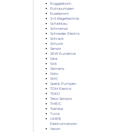
Ruggedcom
Ruhrpumpen
Ruselprom
S+S Regeltechnik
Schaltbau
Schmersal
Schneider Electric
Schrack
Schunk
Sensor
SEW Eurodrive
Siba
Sick
Siemens
Sisto
SMC
Speck Pumpen
TDM Electric
TEKO
Telco Sensors
TMEIC
Toshiba
Turck
UMEB
Elektromotoren
Vacon